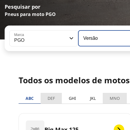
Pesquisar por
Pneus para moto PGO
Marca
Versão
PGO
Todos os modelos de moto
ABC
DEF
GHI
JKL
MNO
Big Max 125