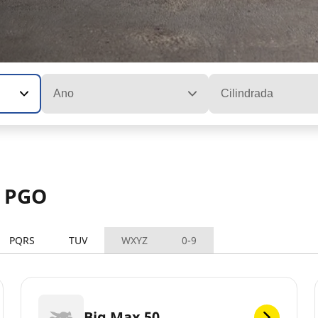
Ano
Cilindrada
s PGO
PQRS
TUV
WXYZ
0-9
Big Max 50