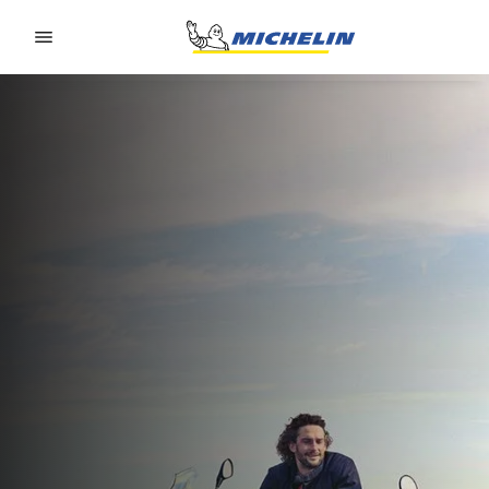
Go to page content
Go to page navigation