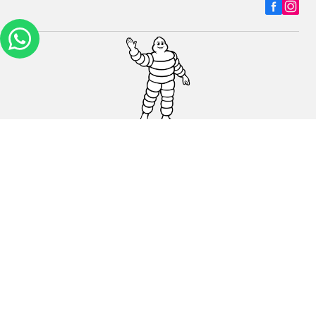
Carros, SUVs
Motos
Bicicleta
Ajuda
Lojas