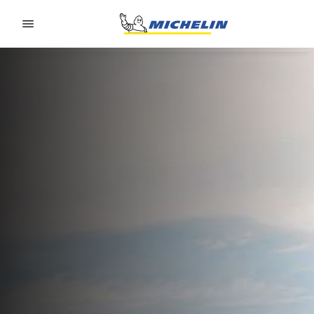
Go to page content
Go to page navigation