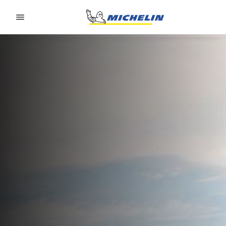
Go to page content
Go to page navigation