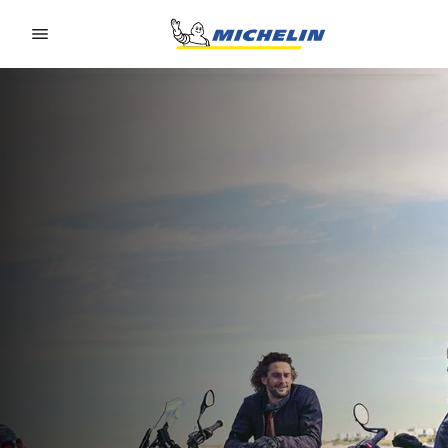
Go to page content
Go to page navigation