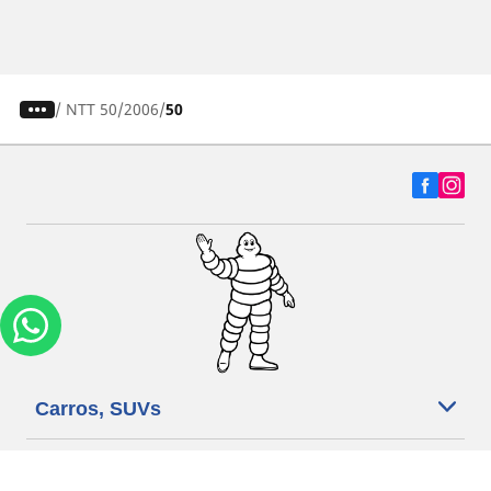
/
NTT 50
2006
50
Carros, SUVs
Motos