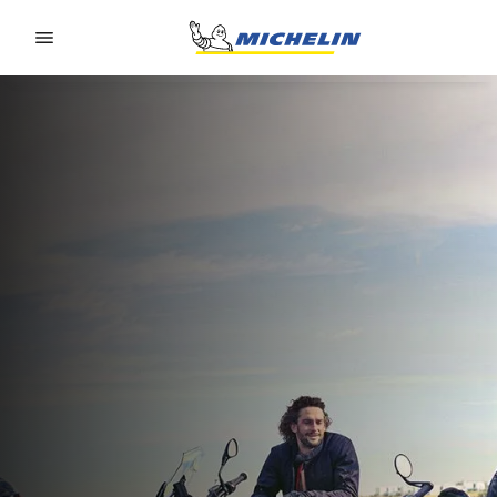
Go to page content
Go to page navigation