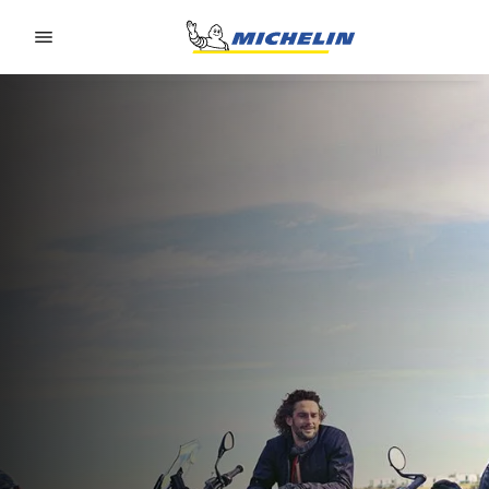
Go to page content
Go to page navigation