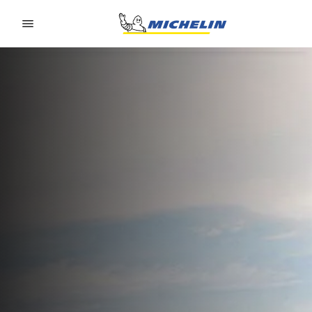
Go to page content
Go to page navigation