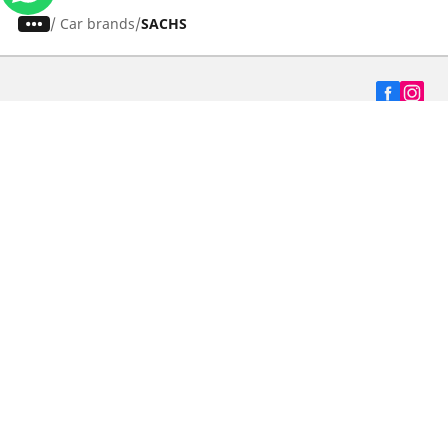
/
Car brands
SACHS
Carros, SUVs
Motos
Bicicleta