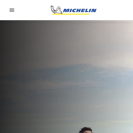
Go to page content
Go to page navigation