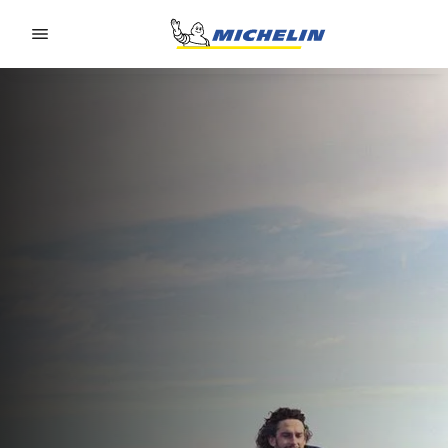
Go to page content
Go to page navigation