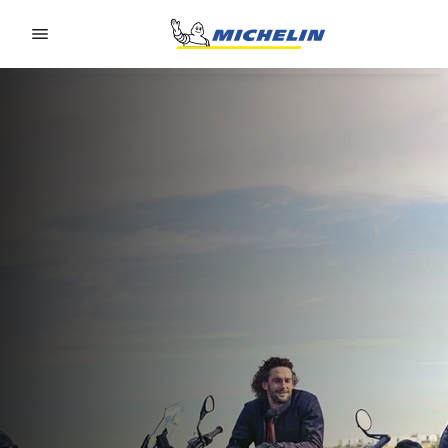
Go to page content
Go to page navigation