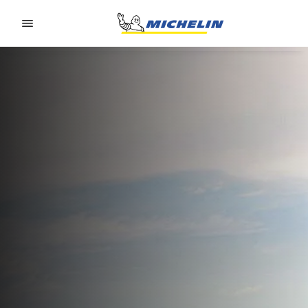
Go to page content
Go to page navigation