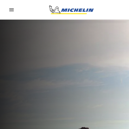
Go to page content
Go to page navigation