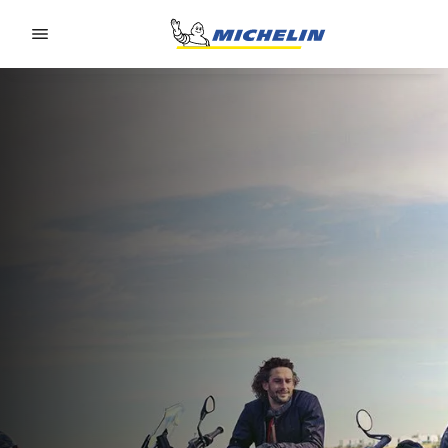
Go to page content
Go to page navigation