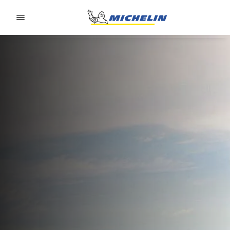
Go to page content
Go to page navigation