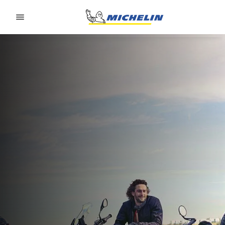
Go to page content
Go to page navigation