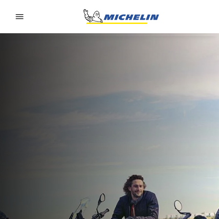
Go to page content
Go to page navigation