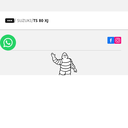
/
SUZUKI
TS 80 XJ
Carros, SUVs
Motos