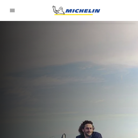
Go to page content
Go to page navigation