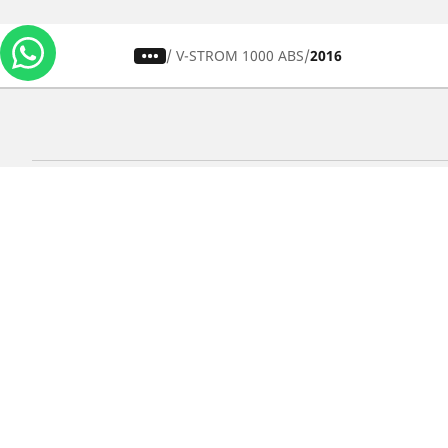
/
V-STROM 1000 ABS
2016
Carros, SUVs
M
Use nossa busca de pneus
U
Pesquisar por tipo de veículo
P
Busca por família de produtos
B
Pesquisar por medida de pneu
P
Pesquisar por estação
P
Pesquisar por marcas de carros
Lojas
Localizar lojas de pneus para carros
Localizar lojas de pneus para motos