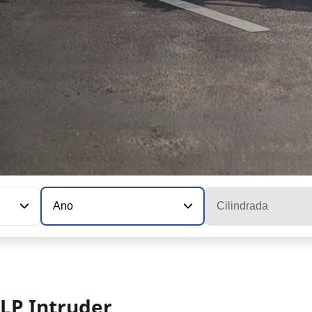
Ano
Cilindrada
LP Intruder