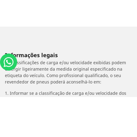
Informações legais
As classificações de carga e/ou velocidade exibidas podem
divergir ligeiramente da medida original especificado na
etiqueta do veículo. Como profissional qualificado, o seu
revendedor de pneus poderá aconselhá-lo em:
1. Informar se a classificação de carga e/ou velocidade dos
estepes é diferente dos pneus originais.
2. Determinar se a pressão dos pneus deve ser ajustada para
o medida alternativo proposto