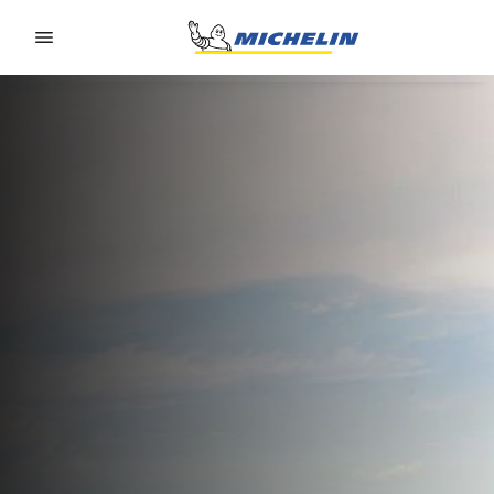
Go to page content
Go to page navigation