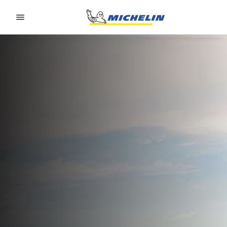
Go to page content
Go to page navigation