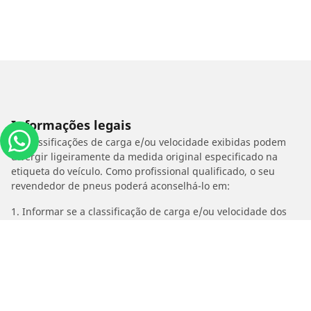
Informações legais
As classificações de carga e/ou velocidade exibidas podem
divergir ligeiramente da medida original especificado na
etiqueta do veículo. Como profissional qualificado, o seu
revendedor de pneus poderá aconselhá-lo em:
1. Informar se a classificação de carga e/ou velocidade dos
estepes é diferente dos pneus originais.
2. Determinar se a pressão dos pneus deve ser ajustada para
o medida alternativo proposto