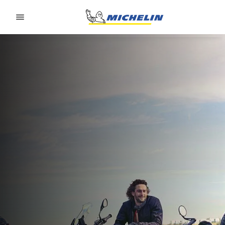
Go to page content
Go to page navigation