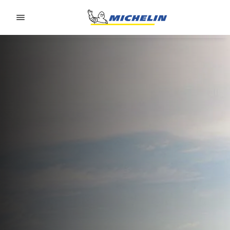
Go to page content
Go to page navigation