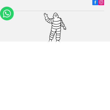
Carros, SUVs
Motos
Bicicleta
Ajuda
Lojas