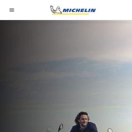
Go to page content
Go to page navigation