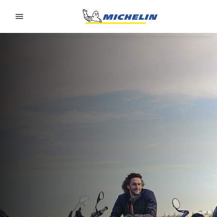
Go to page content
Go to page navigation