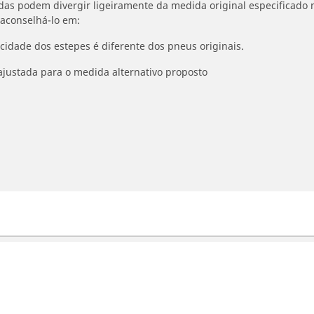
idas podem divergir ligeiramente da medida original especificado n
 aconselhá-lo em:
ocidade dos estepes é diferente dos pneus originais.
ajustada para o medida alternativo proposto
otos
Bicicleta