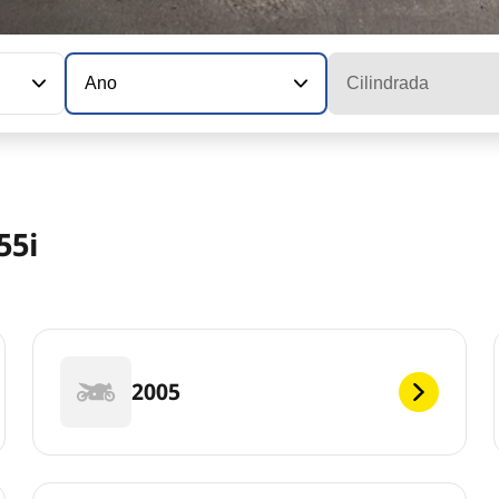
Ano
Cilindrada
55i
2005