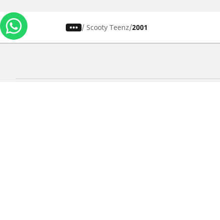
/
Scooty Teenz
2001
Carros, SUVs
M
Use nossa busca de pneus
U
Pesquisar por tipo de veículo
P
Busca por família de produtos
B
Pesquisar por medida de pneu
P
Pesquisar por estação
P
Pesquisar por marcas de carros
Lojas
Localizar lojas de pneus para carros
Localizar lojas de pneus para motos