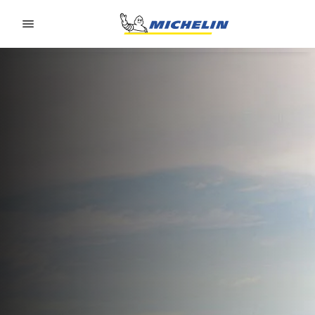
Go to page content
Go to page navigation