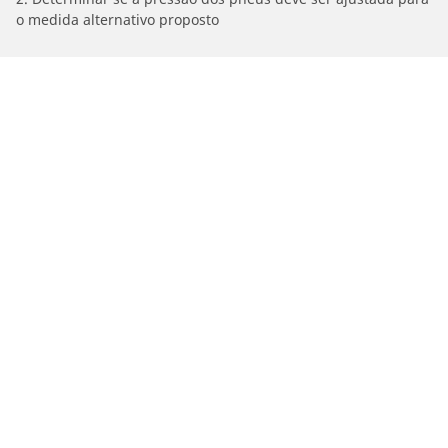
o medida alternativo proposto
/
Car brands
TVS
Carros, SUVs