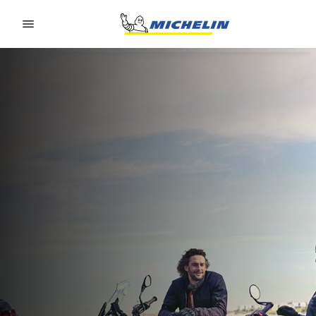
Go to page content
Go to page navigation