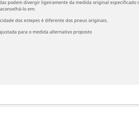
idas podem divergir ligeiramente da medida original especificado n
 aconselhá-lo em:
ocidade dos estepes é diferente dos pneus originais.
ajustada para o medida alternativo proposto
otos
Bicicleta