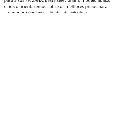
para a sua YAMAHA. Basta selecionar o modelo abaixo
e nós o orientaremos sobre os melhores pneus para
atender às suas necessidades de veículo e
desempenho. Ou use nossa ferramenta de busca de
Pneus na parte superior desta página para ver os
pneus disponíveis da MICHELIN.
Informações legais
As classificações de carga e/ou velocidade exibidas podem
divergir ligeiramente da medida original especificado na
etiqueta do veículo. Como profissional qualificado, o seu
revendedor de pneus poderá aconselhá-lo em: