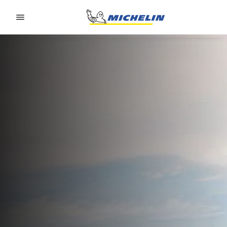
Go to page content
Go to page navigation