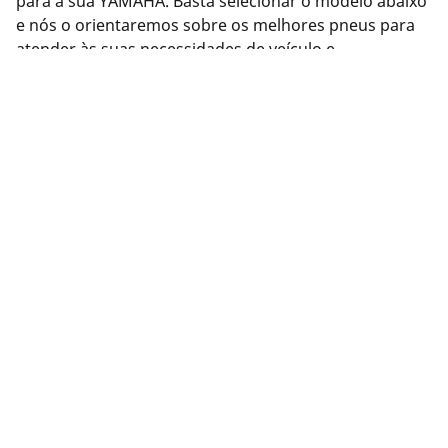
para a sua YAMAHA. Basta selecionar o modelo abaixo
e nós o orientaremos sobre os melhores pneus para
atender às suas necessidades de veículo e
desempenho. Ou use nossa ferramenta de busca de
Pneus na parte superior desta página para ver os
pneus disponíveis da MICHELIN.
Informações legais
As classificações de carga e/ou velocidade exibidas podem
divergir ligeiramente da medida original especificado na
etiqueta do veículo. Como profissional qualificado, o seu
revendedor de pneus poderá aconselhá-lo em: