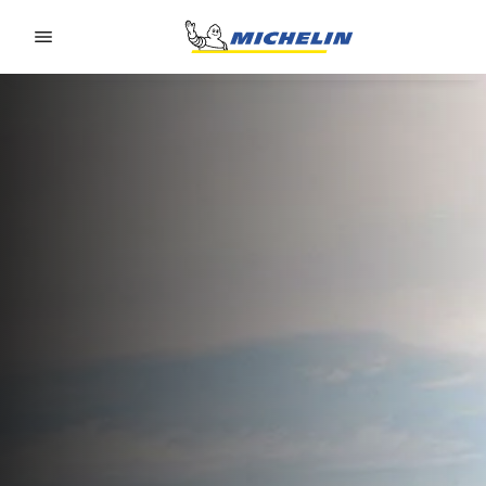
Go to page content
Go to page navigation