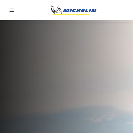
Go to page content
Go to page navigation