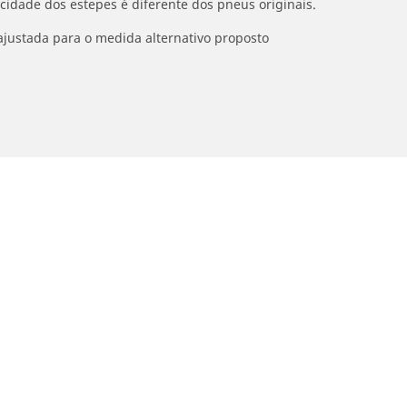
ocidade dos estepes é diferente dos pneus originais.
ajustada para o medida alternativo proposto
Detalhes da pesquisa
otos
Bicicleta
se nossa busca de pneus
Pesquise por pneus
esquisar por tipos de uso
Pesquisar por bicicleta
usca por família de produtos
Pesquisar por biciclet