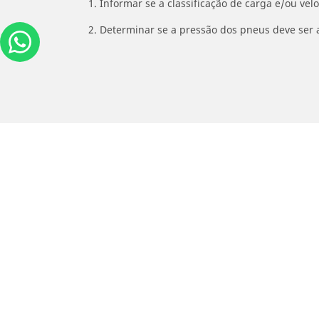
1. Informar se a classificação de carga e/ou vel
2. Determinar se a pressão dos pneus deve ser 
/
YAMAHA
Exciter 150 GP
Carros, SUVs
M
Use nossa busca de pneus
U
Pesquisar por tipo de veículo
P
Busca por família de produtos
B