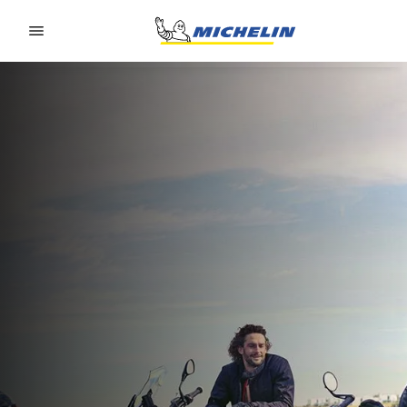
Go to page content
Go to page navigation