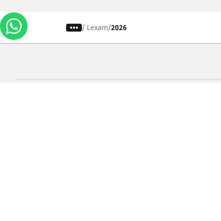
/
Lexam
2026
Carros, SUVs
M
Use nossa busca de pneus
U
Pesquisar por tipo de veículo
P
Busca por família de produtos
B
Pesquisar por medida de pneu
P
Pesquisar por estação
P
Pesquisar por marcas de carros
Lojas
Localizar lojas de pneus para carros
Localizar lojas de pneus para motos