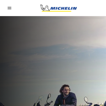
Go to page content
Go to page navigation