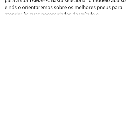
para a sua YAMAHA. Basta selecionar o modelo abaixo
e nós o orientaremos sobre os melhores pneus para
atender às suas necessidades de veículo e
desempenho. Ou use nossa ferramenta de busca de
Pneus na parte superior desta página para ver os
pneus disponíveis da MICHELIN.
Informações legais
As classificações de carga e/ou velocidade exibidas podem
divergir ligeiramente da medida original especificado na
etiqueta do veículo. Como profissional qualificado, o seu
revendedor de pneus poderá aconselhá-lo em: