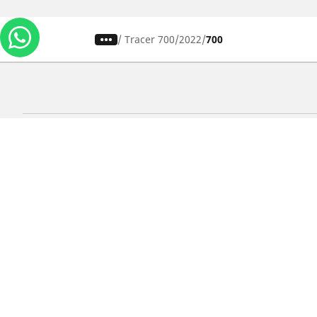
/
Tracer 700
2022
700
Carros, SUVs
M
Use nossa busca de pneus
U
Pesquisar por tipo de veículo
P
Busca por família de produtos
B
Pesquisar por medida de pneu
P
Pesquisar por estação
P
Pesquisar por marcas de carros
Lojas
Localizar lojas de pneus para carros
Localizar lojas de pneus para motos