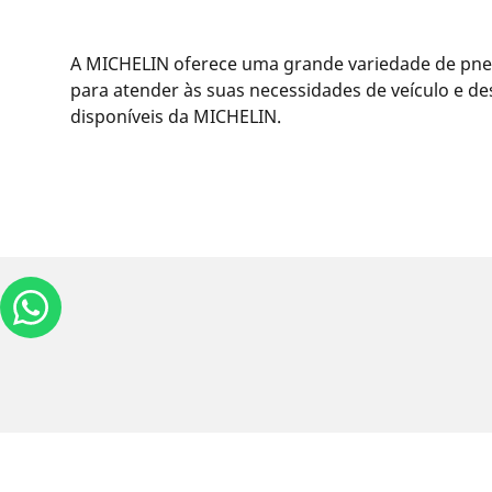
A MICHELIN oferece uma grande variedade de pneu
para atender às suas necessidades de veículo e d
disponíveis da MICHELIN.
Informações legais
As classificações de carga e/ou velocidade exib