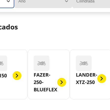
Ano
Cilindrada
cados
FAZER-
LANDER-
150
250-
XTZ-250
BLUEFLEX