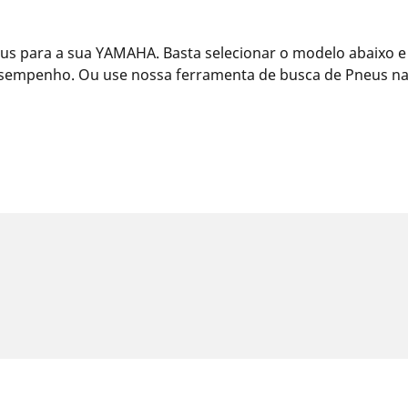
s para a sua YAMAHA. Basta selecionar o modelo abaixo e
esempenho. Ou use nossa ferramenta de busca de Pneus na 
idas podem divergir ligeiramente da medida original especificado n