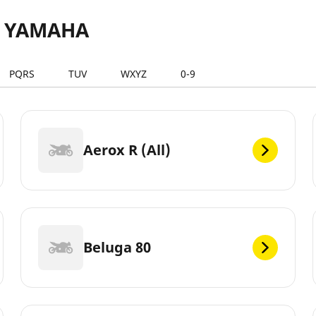
s YAMAHA
PQRS
TUV
WXYZ
0-9
Aerox R (All)
Beluga 80