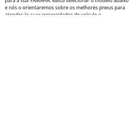
para a sua YAMAHA. Basta selecionar o modelo abaixo
e nós o orientaremos sobre os melhores pneus para
atender às suas necessidades de veículo e
desempenho. Ou use nossa ferramenta de busca de
Pneus na parte superior desta página para ver os
pneus disponíveis da MICHELIN.
Informações legais
As classificações de carga e/ou velocidade exibidas podem
divergir ligeiramente da medida original especificado na
etiqueta do veículo. Como profissional qualificado, o seu
revendedor de pneus poderá aconselhá-lo em: