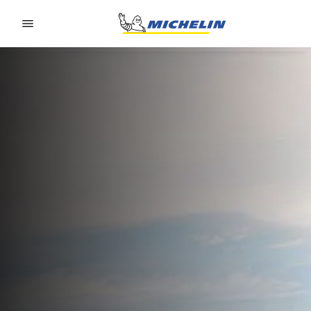
Go to page content
Go to page navigation