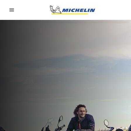
Go to page content
Go to page navigation