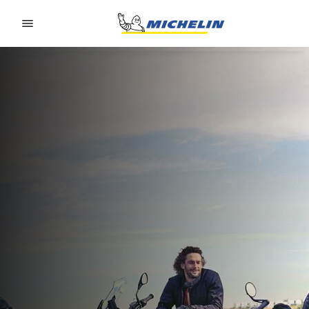
Go to page content
Go to page navigation