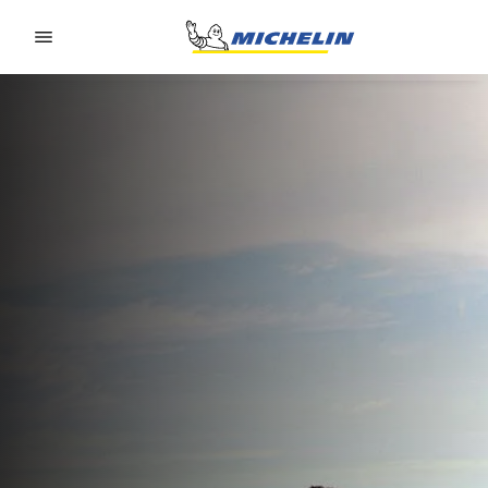
Go to page content
Go to page navigation