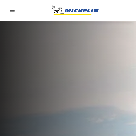
Go to page content
Go to page navigation