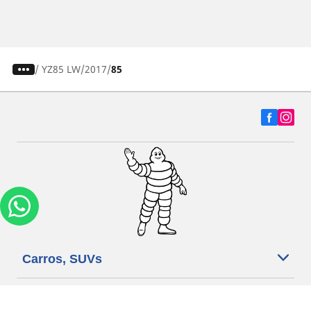
/
YZ85 LW
2017
85
Carros, SUVs
Motos