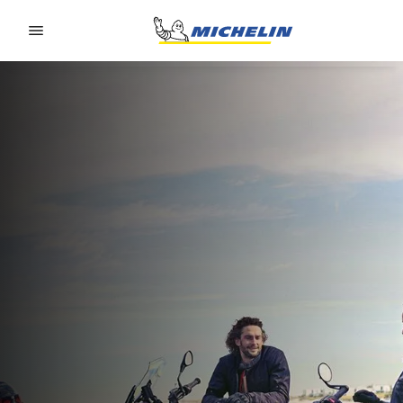
Go to page content
Go to page navigation