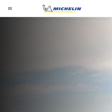
Go to page content
Go to page navigation