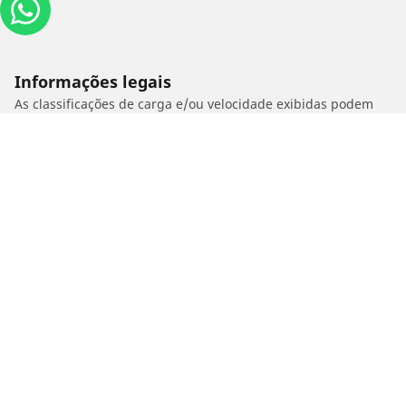
Informações legais
As classificações de carga e/ou velocidade exibidas podem
divergir ligeiramente da medida original especificado na
etiqueta do veículo. Como profissional qualificado, o seu
revendedor de pneus poderá aconselhá-lo em:
1. Informar se a classificação de carga e/ou velocidade dos
estepes é diferente dos pneus originais.
2. Determinar se a pressão dos pneus deve ser ajustada para
o medida alternativo proposto
/
ZERO MOTORCYCLES
Zero SR