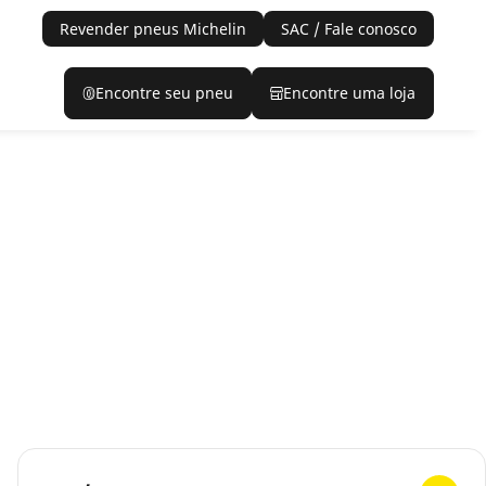
Revender pneus Michelin
SAC / Fale conosco
Encontre seu pneu
Encontre uma loja