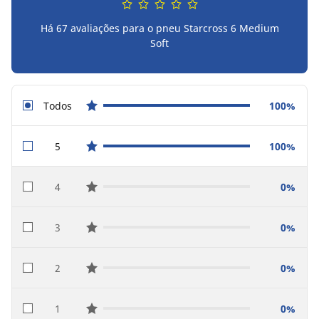
Há 67 avaliações para o pneu Starcross 6 Medium
Soft
Todos
100%
star reviews
5
100%
star reviews
4
0%
star reviews
3
0%
star reviews
2
0%
star reviews
1
0%
star reviews